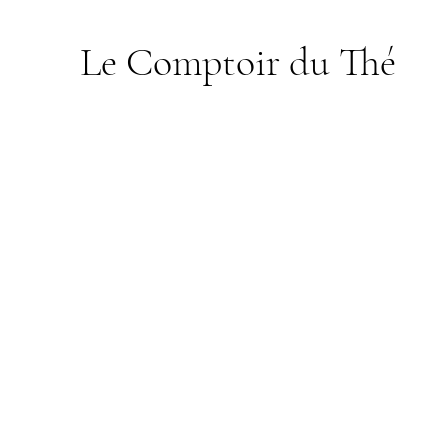
Le Comptoir du Thé
Boutique
/
Thés Aromatisés / Aromatisierte Tees
/
Thés No