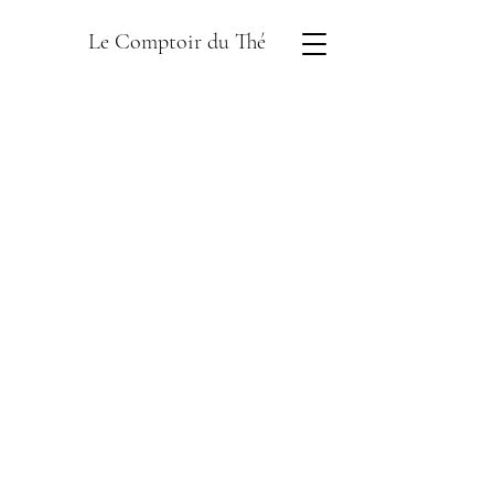
Le Comptoir du Thé
Boutique
/
Thés en sachets