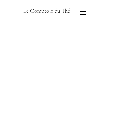
Le Comptoir du Thé
Boutique
/
Thés en sachets